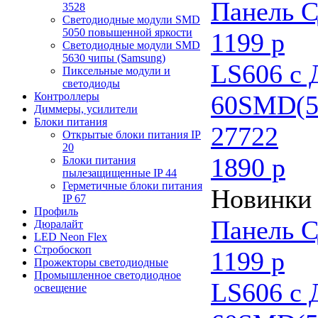
Панель С
3528
Светодиодные модули SMD
5050 повышенной яркости
1199 р
Светодиодные модули SMD
5630 чипы (Samsung)
LS606 с
Пиксельные модули и
светодиоды
60SMD(5
Контроллеры
Диммеры, усилители
Блоки питания
27722
Открытые блоки питания IP
20
1890 р
Блоки питания
пылезащищенные IP 44
Герметичные блоки питания
Новинки
IP 67
Профиль
Панель С
Дюралайт
LED Neon Flex
Стробоскоп
1199 р
Прожекторы светодиодные
Промышленное светодиодное
LS606 с
освещение