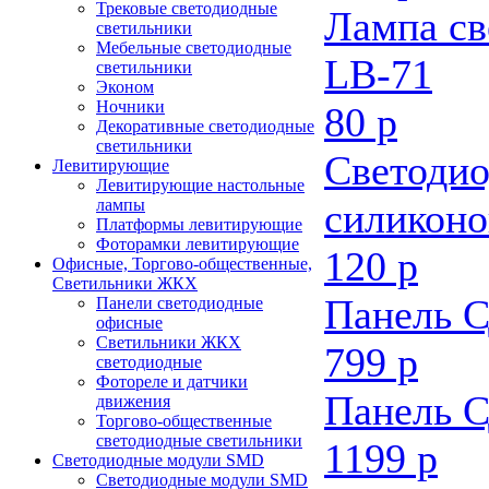
Трековые светодиодные
Лампа св
светильники
Мебельные светодиодные
LB-71
светильники
Эконом
Ночники
80 р
Декоративные светодиодные
светильники
Светодио
Левитирующие
Левитирующие настольные
силиконо
лампы
Платформы левитирующие
Фоторамки левитирующие
120 р
Офисные, Торгово-общественные,
Светильники ЖКХ
Панель С
Панели светодиодные
офисные
Светильники ЖКХ
799 р
светодиодные
Фотореле и датчики
Панель С
движения
Торгово-общественные
светодиодные светильники
1199 р
Светодиодные модули SMD
Светодиодные модули SMD