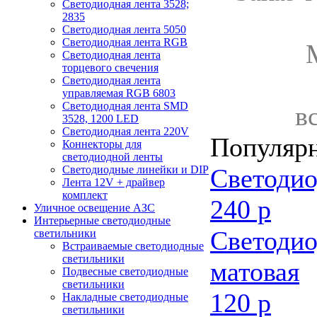
Светодиодная лента 3528;
2835
Светодиодная лента 5050
Светодиодная лента RGB
Светодиодная лента
торцевого свечения
Светодиодная лента
управляемая RGB 6803
Светодиодная лента SMD
в
3528, 1200 LED
Светодиодная лента 220V
Популяр
Коннекторы для
светодиодной ленты
Светодио
Светодиодные линейки и DIP
Лента 12V + драйвер
комплект
240 р
Уличное освещение АЗС
Интерьерные светодиодные
Светодио
светильники
Встраиваемые светодиодные
светильники
матовая
Подвесные светодиодные
светильники
120 р
Накладные светодиодные
светильники