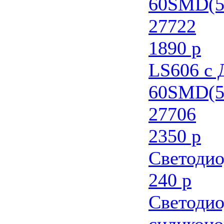
60SMD(5
27722
1890 р
LS606 с
60SMD(5
27706
2350 р
Светодио
240 р
Светодио
силиконо