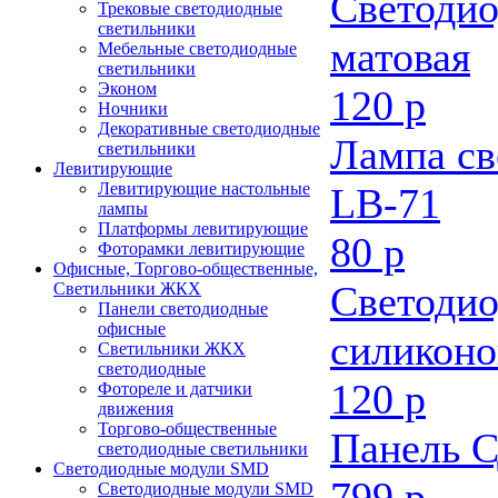
Светодио
Трековые светодиодные
светильники
матовая
Мебельные светодиодные
светильники
Эконом
120 р
Ночники
Декоративные светодиодные
Лампа св
светильники
Левитирующие
Левитирующие настольные
LB-71
лампы
Платформы левитирующие
80 р
Фоторамки левитирующие
Офисные, Торгово-общественные,
Светодио
Светильники ЖКХ
Панели светодиодные
офисные
силиконо
Светильники ЖКХ
светодиодные
120 р
Фотореле и датчики
движения
Торгово-общественные
Панель С
светодиодные светильники
Светодиодные модули SMD
799 р
Светодиодные модули SMD