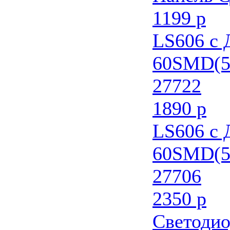
1199 р
LS606 с
60SMD(5
27722
1890 р
LS606 с
60SMD(5
27706
2350 р
Светодио