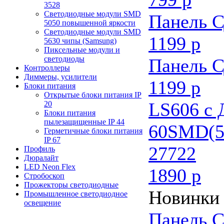
3528
Светодиодные модули SMD
Панель С
5050 повышенной яркости
Светодиодные модули SMD
1199 р
5630 чипы (Samsung)
Пиксельные модули и
светодиоды
Панель С
Контроллеры
Диммеры, усилители
1199 р
Блоки питания
Открытые блоки питания IP
LS606 с
20
Блоки питания
пылезащищенные IP 44
60SMD(5
Герметичные блоки питания
IP 67
27722
Профиль
Дюралайт
LED Neon Flex
1890 р
Стробоскоп
Прожекторы светодиодные
Новинки
Промышленное светодиодное
освещение
Панель С