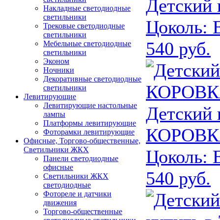
Детский
Накладные светодиодные
светильники
Цоколь:
Е
Трековые светодиодные
светильники
540 руб.
Мебельные светодиодные
светильники
Эконом
Ночники
Декоративные светодиодные
светильники
Левитирующие
Левитирующие настольные
Детский
лампы
Платформы левитирующие
КОРОВК
Фоторамки левитирующие
Офисные, Торгово-общественные,
Светильники ЖКХ
Цоколь:
Е
Панели светодиодные
офисные
540 руб.
Светильники ЖКХ
светодиодные
Фотореле и датчики
движения
Торгово-общественные